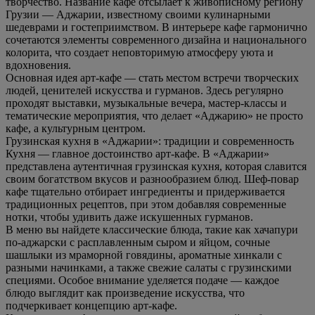
творчество. Название кафе отсылает к живописному региону
Грузии — Аджарии, известному своими кулинарными
шедеврами и гостеприимством. В интерьере кафе гармонично
сочетаются элементы современного дизайна и национального
колорита, что создает неповторимую атмосферу уюта и
вдохновения.
Основная идея арт-кафе — стать местом встречи творческих
людей, ценителей искусства и гурманов. Здесь регулярно
проходят выставки, музыкальные вечера, мастер-классы и
тематические мероприятия, что делает «Аджарию» не просто
кафе, а культурным центром.
Грузинская кухня в «Аджарии»: традиции и современность
Кухня — главное достоинство арт-кафе. В «Аджарии»
представлена аутентичная грузинская кухня, которая славится
своим богатством вкусов и разнообразием блюд. Шеф-повар
кафе тщательно отбирает ингредиенты и придерживается
традиционных рецептов, при этом добавляя современные
нотки, чтобы удивить даже искушенных гурманов.
В меню вы найдете классические блюда, такие как хачапури
по-аджарски с расплавленным сыром и яйцом, сочные
шашлыки из мраморной говядины, ароматные хинкали с
разными начинками, а также свежие салаты с грузинскими
специями. Особое внимание уделяется подаче — каждое
блюдо выглядит как произведение искусства, что
подчеркивает концепцию арт-кафе.